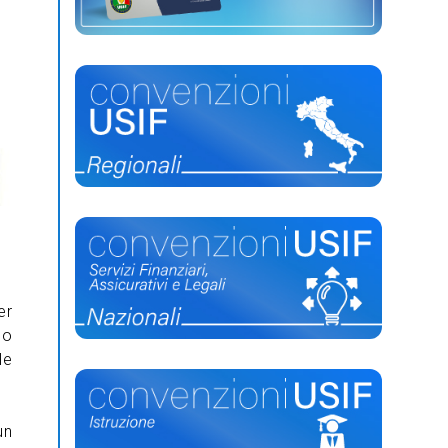
er
do
le
un