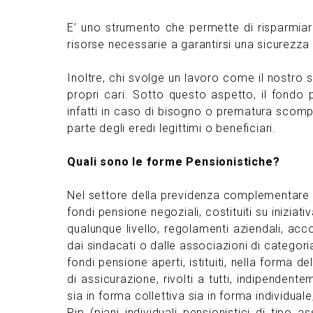
E’ uno strumento che permette di risparmiare
risorse necessarie a garantirsi una sicurezza 
Inoltre, chi svolge un lavoro come il nostro
propri cari. Sotto questo aspetto, il fond
infatti in caso di bisogno o prematura scompa
parte degli eredi legittimi o beneficiari.
Quali sono le forme Pensionistiche
?
Nel settore della previdenza complementare o
fondi pensione negoziali, costituiti su iniziati
qualunque livello, regolamenti aziendali, acc
dai sindacati o dalle associazioni di categoria
fondi pensione aperti, istituiti, nella forma 
di assicurazione, rivolti a tutti, indipendent
sia in forma collettiva sia in forma individuale
Pip (piani individuali pensionistici di tipo a