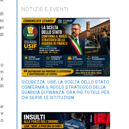
NOTIZIE E EVENTI
di
ni
el
di
io
en
te
SICUREZZA: USIF, LA SCELTA DELLO STATO
di
CONFERMA IL RUOLO STRATEGICO DELLA
GUARDIA DI FINANZA. ORA PIÙ TUTELE PER
CHI SERVE LE ISTITUZIONI
ne
re
to