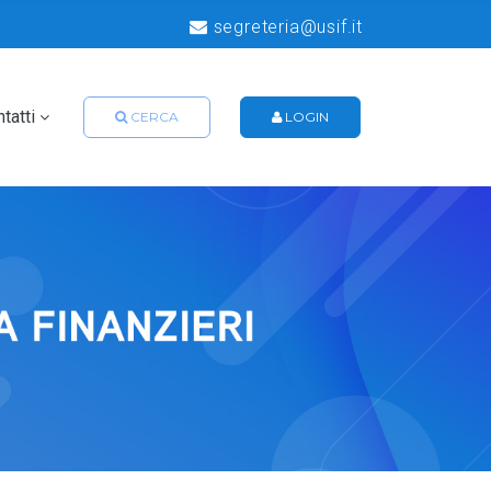
segreteria@usif.it
tatti
CERCA
LOGIN