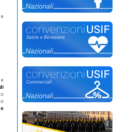
 e
 e
di
po
to
to