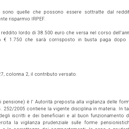
i sono quelle che possono essere sottratte dal reddi
nte risparmio IRPEF.
reddito lordo di 38.500 euro che versa nel corso dell’an
ca € 1.750 che sarà corrisposto in busta paga dopo 
27, colonna 2, il contributo versato.
 pensione) è l’ Autorità preposta alla vigilanza delle for
 252/2005 contiene la vigente disciplina in materia. In ta
degli iscritti e dei beneficiari e al buon funzionamento d
cita la vigilanza prudenziale sulle forme pensionistic