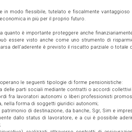
 in modo flessibile, tutelato e fiscalmente vantaggioso 
economica in più per il proprio futuro.
 sa quanto è importante proteggere anche finanziariamente
o può essere visto anche come uno strumento di risparmi
rsa dell’aderente è previsto il riscatto parziale o totale 
perano le seguenti tipologie di forme pensionistiche:
va delle parti sociali mediante contratti o accordi collettivi
ordi fra lavoratori autonomi o liberi professionisti promos
, nella forma di soggetti giuridici autonomi;
del patrimonio di destinazione, da banche, Sgr, Sim e impre
emente dallo status di lavoratore, e a cui è possibile aderi
;
ssicurativo), realizzati attraverso contratti di assicurazio