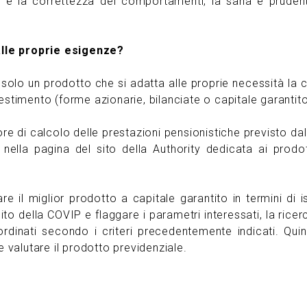
 e la correttezza dei comportamenti, la sana e pruden
alle proprie esigenze?
 solo un prodotto che si adatta alle proprie necessità la c
estimento (forme azionarie, bilanciate o capitale garantito
re di calcolo delle prestazioni pensionistiche
previsto dal
ella pagina del sito della Authority dedicata ai prodot
re il miglior prodotto a capitale garantito in termini di i
to della COVIP e flaggare i parametri interessati, la ricer
 ordinati secondo i criteri precedentemente indicati. Quin
e valutare il prodotto previdenziale.