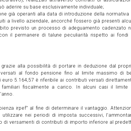
i può aderire su base esclusivamente individuale;
one già operanti alla data di introduzione della normativa 
tituiti a livello aziendale, ancorché fossero già presenti alcu
 subito previsto un processo di adeguamento cadenzato n
 il permanere di talune peculiarità rispetto ai fondi 
 grazie alla possibilità di portare in deduzione dal propr
ti versati al fondo pensione fino al limite massimo di b
i euro 5.164,57 è riferibile ai contributi versati direttamen
 familiari fiscalmente a carico. In alcuni casi il limite 
l'anno.
ienza irpef” al fine di determinare il vantaggio. Attenzio
 utilizzare nei periodi di imposta successivi, l’ammonta
o di versamenti di contributi di importo inferiore al predet