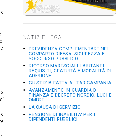
le
 i
NOTIZIE LEGALI
o,
da
PREVIDENZA COMPLEMENTARE NEL
COMPARTO DIFESA, SICUREZZA E
SOCCORSO PUBBLICO
RICORSO MARESCIALLI AIUTANTI –
REQUISITI, GRATUITÀ E MODALITÀ DI
ADESIONE
GIUSTIZIA FATTA AL TAR CAMPANIA
AVANZAMENTO IN GUARDIA DI
 a
FINANZA E DECRETO NORDIO: LUCI E
si
OMBRE
LA CAUSA DI SERVIZIO
se
PENSIONE DI INABILITA' PER I
DIPENDENTI PUBBLICI.
re
ne