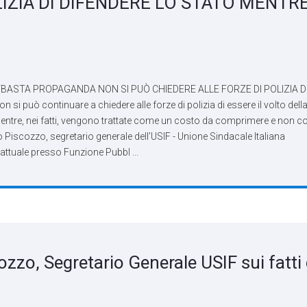
LIZIA DI DIFENDERE LO STATO MENTR
BASTA PROPAGANDA NON SI PUÒ CHIEDERE ALLE FORZE DI POLIZIA D
uò continuare a chiedere alle forze di polizia di essere il volto dell
ale mentre, nei fatti, vengono trattate come un costo da comprimere e non 
o Piscozzo, segretario generale dell’USIF - Unione Sindacale Italiana
attuale presso Funzione Pubbl ...
zzo, Segretario Generale USIF sui fatti 