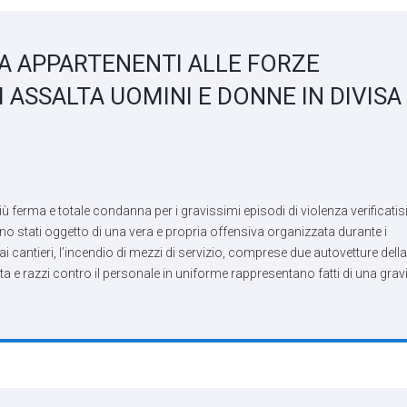
TA APPARTENENTI ALLE FORZE
HI ASSALTA UOMINI E DONNE IN DIVISA
iù ferma e totale condanna per i gravissimi episodi di violenza verificatis
ono stati oggetto di una vera e propria offensiva organizzata durante i
ai cantieri, l’incendio di mezzi di servizio, comprese due autovetture dell
arta e razzi contro il personale in uniforme rappresentano fatti di una grav