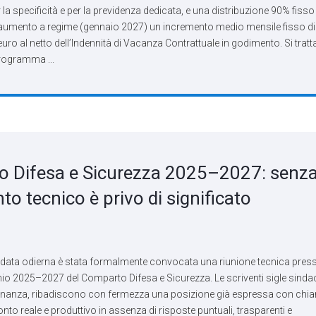
la specificità e per la previdenza dedicata, e una distribuzione 90% fisso
umento a regime (gennaio 2027) un incremento medio mensile fisso di
uro al netto dell’Indennità di Vacanza Contrattuale in godimento. Si tratta
programma ...
o Difesa e Sicurezza 2025–2027: senz
to tecnico è privo di significato
ta odierna è stata formalmente convocata una riunione tecnica press
nnio 2025–2027 del Comparto Difesa e Sicurezza. Le scriventi sigle sindac
di Finanza, ribadiscono con fermezza una posizione già espressa con chi
nto reale e produttivo in assenza di risposte puntuali, trasparenti e