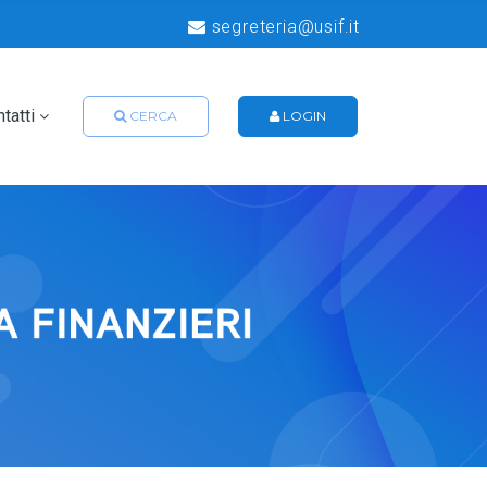
segreteria@usif.it
tatti
CERCA
LOGIN