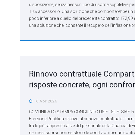
disposizione, senza nessun tipo di risorse suppletive per 
10% accessorio. Una soluzione che comporterebbe un a
poco inferiore a quello del precedente contratto: 172,99 e
una soluzione che: consente il recupero dell’inflazione 
Rinnovo contrattuale Compart
risposte concrete, ogni confron
16 Apr 2026
COMUNICATO STAMPA CONGIUNTO USIF - SILF- SIAF In da
Funzione Pubblica relativo al rinnovo contrattuale - trie
tra le più rappresentative del personale della Guardia 
nei mesi scorsi: non esistono le condizioni per un confro