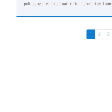
politicamente vincolanti sui temi fondamentali per il comp
1
2
3