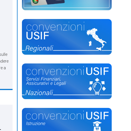
sulle
ndere
re a