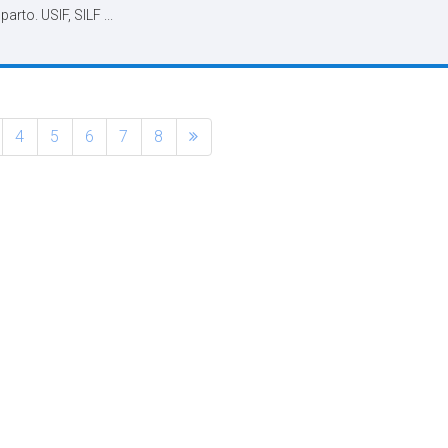
arto. USIF, SILF ...
4
5
6
7
8