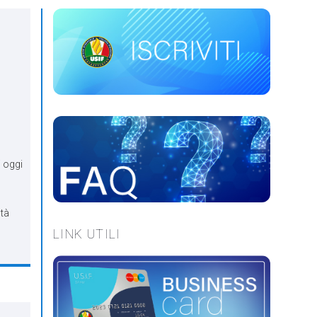
i oggi
a
ità
LINK UTILI