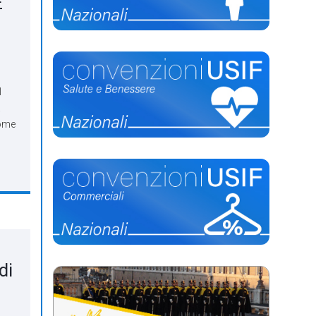
E
I
a
come
di