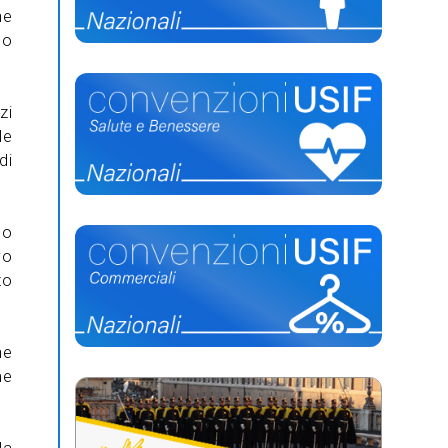
he
do
.
zi
le
di
no
vo
to
ne
me