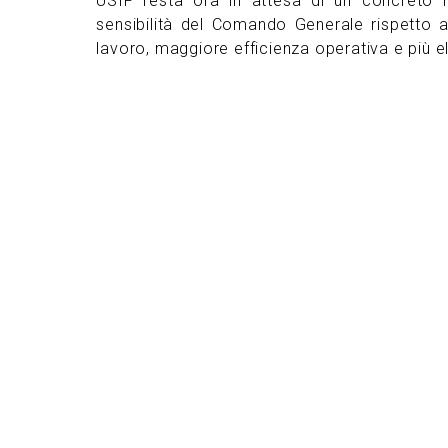
USIF resta ora in attesa di un concreto r
sensibilità del Comando Generale rispetto a 
lavoro, maggiore efficienza operativa e più el