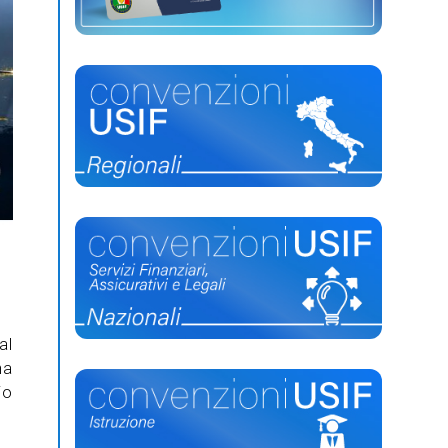
al
ha
io