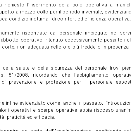
ha richiesto l’inserimento della polo operativa a manic
lupetto a mezzo collo per il periodo invernale, evidenzian
ca condizioni ottimali di comfort ed efficienza operativa
ianamente riscontrate dal personale impiegato nei servi
 giubbotto operativo, ritenuto eccessivamente pesante nel
 corte, non adeguata nelle ore più fredde o in presenza 
 della salute e della sicurezza del personale trovi pie
gs. 81/2008, ricordando che l’abbigliamento operati
e di prevenzione e protezione per il personale espos
ne infine evidenziato come, anche in passato, l’introduzio
taloni operativi e scarpe operative abbia riscosso unani
à, praticità ed efficacia.