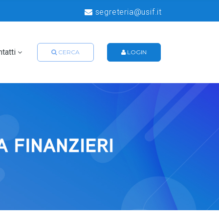
segreteria@usif.it
tatti
CERCA
LOGIN