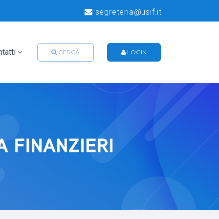
segreteria@usif.it
tatti
CERCA
LOGIN