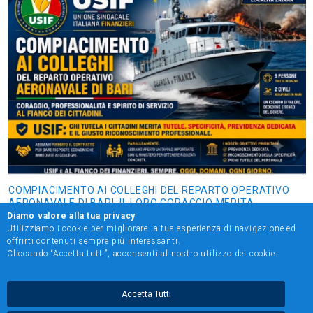
COMPIACIMENTO AI COLLEGHI DEL REPARTO OPERATIVO
AERONAVALE DI BARI. IL LORO CORAGGIO MERITA
RISPOSTE CONCRETE SU TUTELE, SPECIFICITÀ E
Diamo valore alla tua privacy
PREVIDENZA DEDICATA
Utilizziamo i cookie per migliorare la tua esperienza di navigazione ed
offrirti contenuti sempre più interessanti.
Cliccando “Accetta tutti”, acconsenti al nostro utilizzo dei cookie.
Accetta Tutti
© 2024 Unione Sindacale Italiana Finanzieri. All Rights Reserved