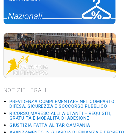
NOTIZIE LEGALI
PREVIDENZA COMPLEMENTARE NEL COMPARTO
DIFESA, SICUREZZA E SOCCORSO PUBBLICO
RICORSO MARESCIALLI AIUTANTI – REQUISITI,
GRATUITÀ E MODALITÀ DI ADESIONE
GIUSTIZIA FATTA AL TAR CAMPANIA
AVANZAMENTO IN GUARDIA DI FINANZA E DECRETO